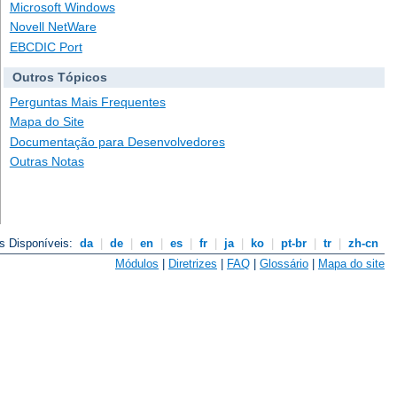
Microsoft Windows
Novell NetWare
EBCDIC Port
Outros Tópicos
Perguntas Mais Frequentes
Mapa do Site
Documentação para Desenvolvedores
Outras Notas
s Disponíveis:
da
|
de
|
en
|
es
|
fr
|
ja
|
ko
|
pt-br
|
tr
|
zh-cn
Módulos
|
Diretrizes
|
FAQ
|
Glossário
|
Mapa do site