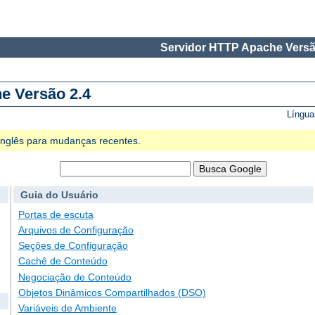
Servidor HTTP Apache Versã
e Versão 2.4
Língua
 Inglês para mudanças recentes.
Guia do Usuário
Portas de escuta
Arquivos de Configuração
Seções de Configuração
Cachê de Conteúdo
Negociação de Conteúdo
Objetos Dinâmicos Compartilhados (DSO)
Variáveis de Ambiente