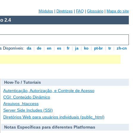
Módulos
|
Diretrizes
|
FAQ
|
Glossário
|
Mapa do site
o 2.4
s Disponíveis:
da
|
de
|
en
|
es
|
fr
|
ja
|
ko
|
pt-br
|
tr
|
zh-cn
How-To / Tutoriais
Autenticação, Autorização, e Controle de Acesso
CGI: Conteúdo Dinâmico
Arquivos .htaccess
Server Side Includes (SSI)
Diretórios Web para usuários individuais (public_html)
Notas Específicas para diferentes Platformas