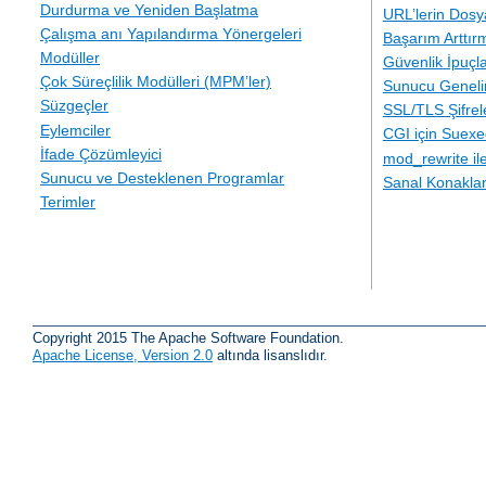
Durdurma ve Yeniden Başlatma
URL’lerin Dosy
Çalışma anı Yapılandırma Yönergeleri
Başarım Arttır
Modüller
Güvenlik İpuçla
Çok Süreçlilik Modülleri (MPM’ler)
Sunucu Geneli
Süzgeçler
SSL/TLS Şifre
Eylemciler
CGI için Suexe
İfade Çözümleyici
mod_rewrite i
Sunucu ve Desteklenen Programlar
Sanal Konakla
Terimler
Copyright 2015 The Apache Software Foundation.
Apache License, Version 2.0
altında lisanslıdır.