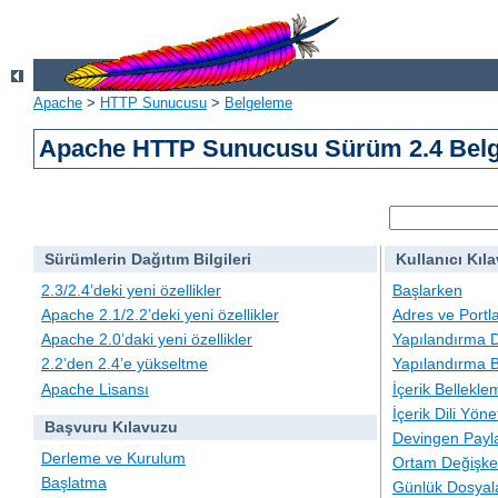
Apache
>
HTTP Sunucusu
>
Belgeleme
Apache HTTP Sunucusu Sürüm 2.4 Belg
Sürümlerin Dağıtım Bilgileri
Kullanıcı Kıl
2.3/2.4’deki yeni özellikler
Başlarken
Apache 2.1/2.2’deki yeni özellikler
Adres ve Portl
Apache 2.0’daki yeni özellikler
Yapılandırma D
2.2’den 2.4’e yükseltme
Yapılandırma B
Apache Lisansı
İçerik Bellekle
İçerik Dili Yöne
Başvuru Kılavuzu
Devingen Payla
Derleme ve Kurulum
Ortam Değişken
Başlatma
Günlük Dosyal