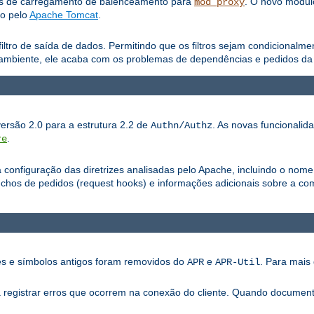
os de carregamento de balenceamento para
. O novo módu
mod_proxy
do pelo
Apache Tomcat
.
iltro de saída de dados. Permitindo que os filtros sejam condicionalm
ambiente, ele acaba com os problemas de dependências e pedidos da a
versão 2.0 para a estrutura 2.2 de
. As novas funcionalid
Authn/Authz
.
re
configuração das diretrizes analisadas pelo Apache, incluindo o nome
os de pedidos (request hooks) e informações adicionais sobre a com
ões e símbolos antigos foram removidos do
e
. Para mais 
APR
APR-Util
ra registrar erros que ocorrem na conexão do cliente. Quando documen