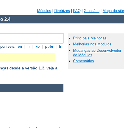
Módulos
|
Diretrizes
|
FAQ
|
Glossário
|
Mapa do site
o 2.4
Principais Melhorias
Melhorias nos Módulos
sponíveis:
en
|
fr
|
ko
|
pt-br
|
tr
Mudanças ao Desenvolvedor
de Módulos
Comentários
ças desde a versão 1.3, veja a