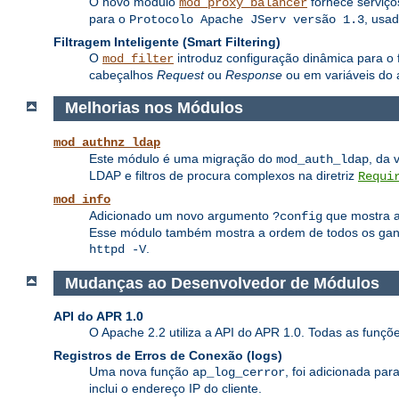
O novo módulo
fornece serviç
mod_proxy_balancer
para o
, usa
Protocolo Apache JServ versão 1.3
Filtragem Inteligente (Smart Filtering)
O
introduz configuração dinâmica para o f
mod_filter
cabeçalhos
Request
ou
Response
ou em variáveis do 
Melhorias nos Módulos
mod_authnz_ldap
Este módulo é uma migração do
, da 
mod_auth_ldap
LDAP e filtros de procura complexos na diretriz
Requi
mod_info
Adicionado um novo argumento
que mostra a 
?config
Esse módulo também mostra a ordem de todos os ganch
.
httpd -V
Mudanças ao Desenvolvedor de Módulos
API do APR 1.0
O Apache 2.2 utiliza a API do APR 1.0. Todas as funç
Registros de Erros de Conexão (logs)
Uma nova função
, foi adicionada pa
ap_log_cerror
inclui o endereço IP do cliente.