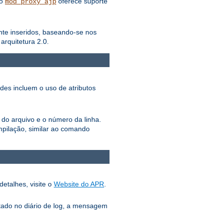
lo
oferece suporte
mod_proxy_ajp
ente inseridos, baseando-se nos
rquitetura 2.0.
ades incluem o uso de atributos
 do arquivo e o número da linha.
pilação, similar ao comando
detalhes, visite o
Website do APR
.
tado no diário de log, a mensagem