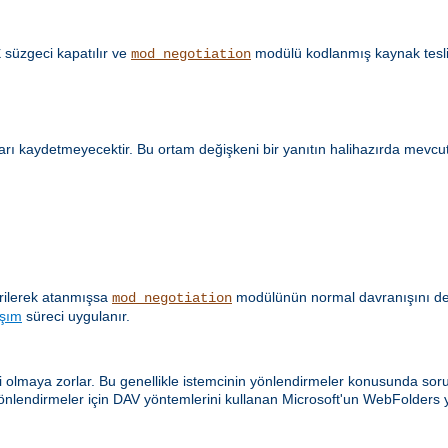
süzgeci kapatılır ve
modülü kodlanmış kaynak tesli
E
mod_negotiation
ları kaydetmeyecektir. Bu ortam değişkeni bir yanıtın halihazırda mevcu
verilerek atanmışsa
modülünün normal davranışını değiş
mod_negotiation
aşım
süreci uygulanır.
olmaya zorlar. Bu genellikle istemcinin yönlendirmeler konusunda sorunl
önlendirmeler için DAV yöntemlerini kullanan Microsoft'un WebFolders y