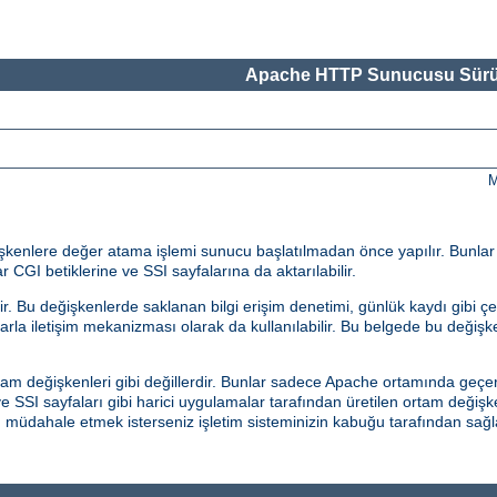
Apache HTTP Sunucusu Sürü
M
eğişkenlere değer atama işlemi sunucu başlatılmadan önce yapılır. Bunla
r CGI betiklerine ve SSI sayfalarına da aktarılabilir.
 Bu değişkenlerde saklanan bilgi erişim denetimi, günlük kaydı gibi çeş
malarla iletişim mekanizması olarak da kullanılabilir. Bu belgede bu değiş
am değişkenleri gibi değillerdir. Bunlar sadece Apache ortamında geçerl
 SSI sayfaları gibi harici uygulamalar tarafından üretilen ortam değişk
an müdahale etmek isterseniz işletim sisteminizin kabuğu tarafından s