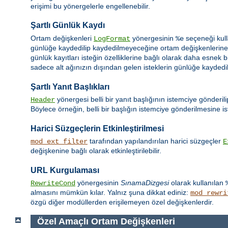
erişimi bu yönergelerle engellenebilir.
Şartlı Günlük Kaydı
Ortam değişkenleri
yönergesinin
seçeneği kull
LogFormat
%e
günlüğe kaydedilip kaydedilmeyeceğine ortam değişkenlerine d
günlük kayıtları isteğin özelliklerine bağlı olarak daha esnek b
sadece alt ağınızın dışından gelen isteklerin günlüğe kaydedilm
Şartlı Yanıt Başlıkları
yönergesi belli bir yanıt başlığının istemciye gönderil
Header
Böylece örneğin, belli bir başlığın istemciye gönderilmesine ist
Harici Süzgeçlerin Etkinleştirilmesi
tarafından yapılandırılan harici süzgeçler
mod_ext_filter
E
değişkenine bağlı olarak etkinleştirilebilir.
URL Kurgulaması
yönergesinin
SınamaDizgesi
olarak kullanılan
RewriteCond
almasını mümkün kılar. Yalnız şuna dikkat ediniz:
mod_rewri
özgü diğer modüllerden erişilemeyen özel değişkenlerdir.
Özel Amaçlı Ortam Değişkenleri