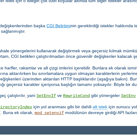
 istek için o isteğin çok özel koşullar altında tüm diğer istekler arasınd
 değişkenlerinden başka
CGI Belirtimi
nin gerektirdiği istekler hakkında t
 sağlanmıştır.
hale yönergelerini kullanarak değiştirmek veya geçersiz kılmak mümkün
rtam, CGI betikleri çalıştırılmadan önce
güvenilir
değişkenler kalacak şe
e harfler, rakamlar ve alt çizgi imlerini içerebilir. Bunlara ek olarak ismi
ına aktarılırken bu sınırlamalara uygun olmayan karakterlerin yerlerine a
değişkenleri üzerinden aktarılan HTTP başlıklarıdır (aşağıya bakın). Bu
lığı geçersiz karakter içeriyorsa başlığın tamamı yoksayılır. Böyle bir
ç çalıştırılır, yani
ve
gibi yönergeler
SetEnvIf
RewriteCond
SetEnv
için yol aranması gibi bir dahili
alt istek
için sunucu yo
DirectoryIndex
Z. Buna ek olarak,
modülünün devreye girdiği API fazları
mod_setenvif