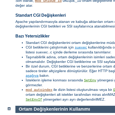
Son olarak,
ortam değişkenine her
mod_unique_id
UNIQUE_ID
değer atar.
Standart CGI Değişkenleri
Apache yapılandırmasıyla atanan ve kabuğa aktarılan ortam
değişkenlerinin CGI betikleri ve SSI sayfalarınca atanabilmesi
Bazı Yetersizlikler
Standart CGI değişkenlerini ortam değişkenlerine müda
CGI betiklerini çalıştırmak için
kullanıldığında o
suexec
listesi
içinde derleme sırasında tanımlanır.
suexec.c
Taşınabilirlik adına, ortam değişkenlerinin isimleri sadec
olmamalıdır. Değişkenler CGI betiklerine ve SSI sayfalar
Bir özel durum, CGI betiklerine ve benzerlerine ortam 
sadece tireler altçizgilere dönüştürülür. Eğer HTTP baş
aşağıya
bakın.
İsteklerin işleme konması sırasında
yönergesi ge
SetEnv
görmezler.
ile dizin listesi oluşturulması veya bir
mod_autoindex
ortam değişkenleri alt istekler tarafından miras alınMA
yönergeleri ayrı ayrı değerlendirilMEZ.
SetEnvIf
Ortam Değişkenlerinin Kullanımı