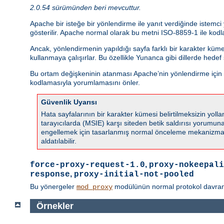
2.0.54 sürümünden beri mevcuttur.
Apache bir isteğe bir yönlendirme ile yanıt verdiğinde istemc
gösterilir. Apache normal olarak bu metni ISO-8859-1 ile kodla
Ancak, yönlendirmenin yapıldığı sayfa farklı bir karakter küm
kullanmaya çalışırlar. Bu özellikle Yunanca gibi dillerde hede
Bu ortam değişkeninin atanması Apache’nin yönlendirme için ka
kodlamasıyla yorumlamasını önler.
Güvenlik Uyarısı
Hata sayfalarının bir karakter kümesi belirtilmeksizin yo
tarayıcılarda (MSIE) karşı siteden betik saldırısı yorumuna s
engellemek için tasarlanmış normal önceleme mekanizmala
aldatılabilir.
,
force-proxy-request-1.0
proxy-nokeepali
,
response
proxy-initial-not-pooled
Bu yönergeler
modülünün normal protokol davranışın
mod_proxy
Örnekler