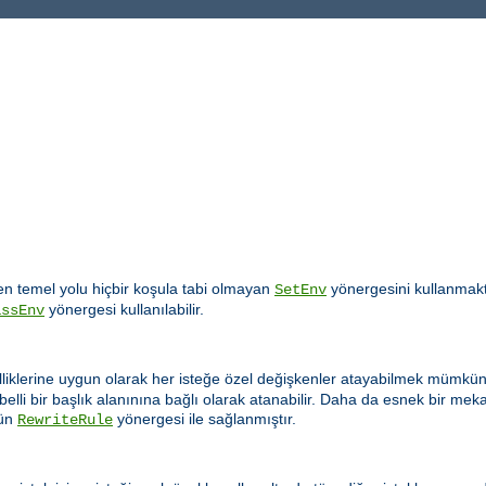
 temel yolu hiçbir koşula tabi olmayan
yönergesini kullanmakt
SetEnv
yönergesi kullanılabilir.
assEnv
lliklerine uygun olarak her isteğe özel değişkenler atayabilmek mümkün 
elli bir başlık alanınına bağlı olarak atanabilir. Daha da esnek bir m
ün
yönergesi ile sağlanmıştır.
RewriteRule