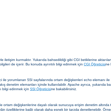
yle iletişim kurmaktır. Yukarıda bahsedildiği gibi CGI betiklerine aktar
gileri de içerir. Bu konuda ayrıntılı bilgi edinmek için
CGI Öğreticisi
ne 
i ile yorumlanan SSI sayfalarında ortam değişkenleri
elemanı ile b
echo
akış denetim elemanları içinde kullanılabilir. Apache ayrıca, yukarıda ba
ı bilgi edinmek için
SSI Öğreticisi
ne bakabilirsiniz.
e ortam değişkenlerine dayalı olarak sunucuya erişim denetim altında tu
eğin özelliklerine bağlı olarak daha esnek bir tarzda denetlenebilir. Örne