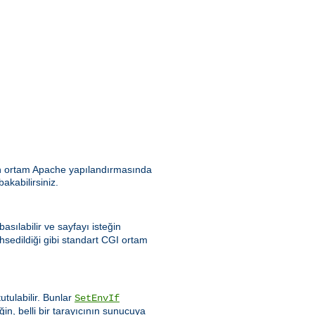
ılan ortam Apache yapılandırmasında
bakabilirsiniz.
asılabilir ve sayfayı isteğin
hsedildiği gibi standart CGI ortam
tulabilir. Bunlar
SetEnvIf
ğin, belli bir tarayıcının sunucuya