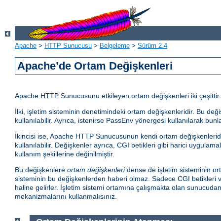
Apache
>
HTTP Sunucusu
>
Belgeleme
>
Sürüm 2.4
Apache’de Ortam Değişkenleri
Apache HTTP Sunucusunu etkileyen ortam değişkenleri iki çeşittir.
İlki, işletim sisteminin denetimindeki ortam değişkenleridir. Bu d
kullanılabilir. Ayrıca, istenirse PassEnv yönergesi kullanılarak bunla
İkincisi ise, Apache HTTP Sunucusunun kendi ortam değişkenleridir.
kullanılabilir. Değişkenler ayrıca, CGI betikleri gibi harici uygula
kullanım şekillerine değinilmiştir.
Bu değişkenlere
ortam değişkenleri
dense de işletim sisteminin ort
sisteminin bu değişkenlerden haberi olmaz. Sadece CGI betikleri ve
haline gelirler. İşletim sistemi ortamına çalışmakta olan sunucud
mekanizmalarını kullanmalısınız.