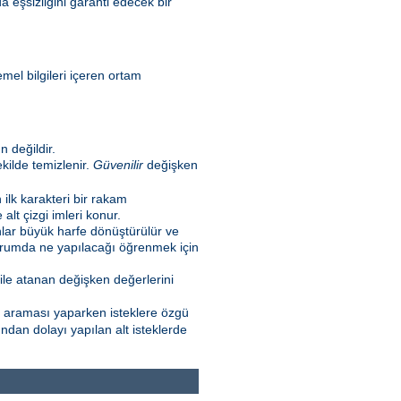
a eşsizliğini garanti edecek bir
emel bilgileri içeren ortam
 değildir.
kilde temizlenir.
Güvenilir
değişken
n ilk karakteri bir rakam
lt çizgi imleri konur.
nlar büyük harfe dönüştürülür ve
 durumda ne yapılacağı öğrenmek için
ile atanan değişken değerlerini
l araması yaparken isteklere özgü
ndan dolayı yapılan alt isteklerde