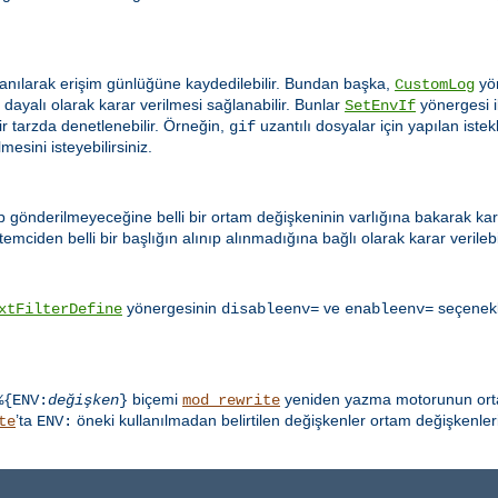
anılarak erişim günlüğüne kaydedilebilir. Bundan başka,
yön
CustomLog
ayalı olarak karar verilmesi sağlanabilir. Bunlar
yönergesi il
SetEnvIf
ir tarzda denetlenebilir. Örneğin,
uzantılı dosyalar için yapılan ist
gif
esini isteyebilirsiniz.
ip gönderilmeyeceğine belli bir ortam değişkeninin varlığına bakarak karar
emciden belli bir başlığın alınıp alınmadığına bağlı olarak karar verilebil
yönergesinin
ve
seçenekle
xtFilterDefine
disableenv=
enableenv=
biçemi
yeniden yazma motorunun ortam
%{ENV:
değişken
}
mod_rewrite
’ta
öneki kullanılmadan belirtilen değişkenler ortam değişkenleri
te
ENV: