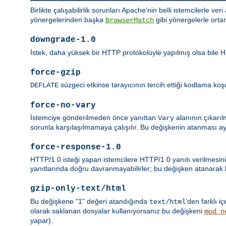
Birlikte çalışabilirlik sorunları Apache’nin belli istemcilerle ver
yönergelerinden başka
gibi yönergelerle orta
BrowserMatch
downgrade-1.0
İstek, daha yüksek bir HTTP protokolüyle yapılmış olsa bile HT
force-gzip
süzgeci etkinse tarayıcının tercih ettiği kodlama koşul
DEFLATE
force-no-vary
İstemciye gönderilmeden önce yanıttan
alanının çıkarıl
Vary
sorunla karşılaşılmamaya çalışılır. Bu değişkenin atanması a
force-response-1.0
HTTP/1.0 isteği yapan istemcilere HTTP/1.0 yanıtı verilmesini
yanıtlarında doğru davranmayabilirler; bu değişken atanarak bu
gzip-only-text/html
Bu değişkene "1" değeri atandığında
’den farklı iç
text/html
olarak saklanan dosyalar kullanıyorsanız bu değişkeni
mod_n
yapar).