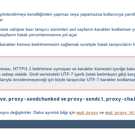
i yönlendirmeyi kendiliğinden yapmaz veya yapamazsa kullanıcıya yanıtla
r.
esine sahipse bazı tarayıcı sürümleri asıl sayfanın karakter kodlaması
f sayfanın hatalı yorumlanmasına yol açar.
rakter kümesi belirtmemesini sağlamak suretiyle hatalı tarayıcıların h
llanması, HTTP/1.1 belirtimine uymayan ve karakter kümesini içeriğe ba
ebep olabilir. Girdi verisindeki UTF-7 içerik (istek betimleyici gibi) karşı
rıyla öncelenmeyeceği için böyle tarayıcılar UTF-7 karakter kodlaması
,
ve
,
ve
proxy-sendchunked
proxy-sendcl
proxy-cha
ı değiştirirler. Daha ayrıntılı bilgi için
ve
mod_proxy
mod_proxy_ht