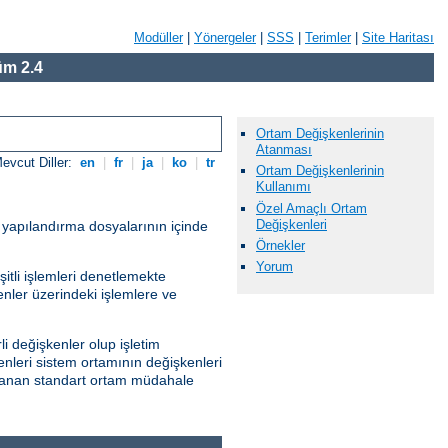
Modüller
|
Yönergeler
|
SSS
|
Terimler
|
Site Haritası
m 2.4
Ortam Değişkenlerinin
Atanması
evcut Diller:
en
|
fr
|
ja
|
ko
|
tr
Ortam Değişkenlerinin
Kullanımı
Özel Amaçlı Ortam
Değişkenleri
r yapılandırma dosyalarının içinde
Örnekler
Yorum
itli işlemleri denetlemekte
kenler üzerindeki işlemlere ve
i değişkenler olup işletim
enleri sistem ortamının değişkenleri
ağlanan standart ortam müdahale