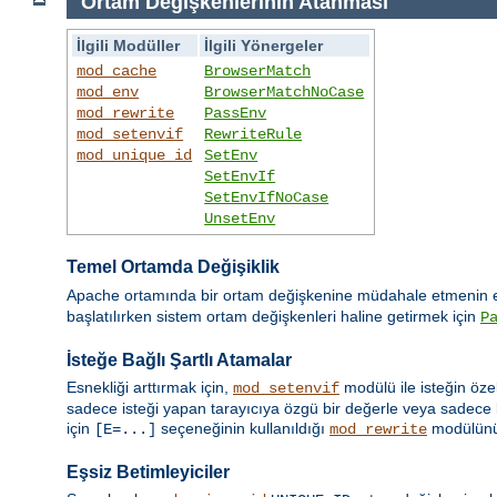
Ortam Değişkenlerinin Atanması
İlgili Modüller
İlgili Yönergeler
mod_cache
BrowserMatch
mod_env
BrowserMatchNoCase
mod_rewrite
PassEnv
mod_setenvif
RewriteRule
mod_unique_id
SetEnv
SetEnvIf
SetEnvIfNoCase
UnsetEnv
Temel Ortamda Değişiklik
Apache ortamında bir ortam değişkenine müdahale etmenin en
başlatılırken sistem ortam değişkenleri haline getirmek için
P
İsteğe Bağlı Şartlı Atamalar
Esnekliği arttırmak için,
modülü ile isteğin öze
mod_setenvif
sadece isteği yapan tarayıcıya özgü bir değerle veya sadece b
için
seçeneğinin kullanıldığı
modülün
[E=...]
mod_rewrite
Eşsiz Betimleyiciler