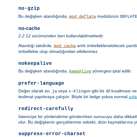
no-gzip
Bu değişken atandığında,
modülünün
mod_deflate
DEFLAT
no-cache
2.2.12 sürümünden beri kullanılabilmektedir.
Atandığı takdirde,
artık önbelleklenebilecek yanıt
mod_cache
önbellekte olup olmadığından etkilenmez.
nokeepalive
Bu değişken atandığında,
yönergesi iptal edilir.
KeepAlive
prefer-language
Değer olarak
,
veya
gibi bir dil kısaltması 
en
ja
x-klingon
teslimat yapılmaya çalışılır. Böyle bir belge yoksa normal
uzl
redirect-carefully
İstemciye bir yönlendirme gönderirken sunucuyu daha dikkatli 
olur. Bu değişkenin gerçeklenme sebebi, dizin kaynaklarına y
suppress-error-charset