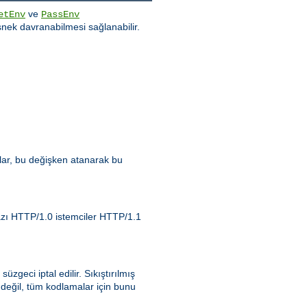
ve
etEnv
PassEnv
nek davranabilmesi sağlanabilir.
zlar, bu değişken atanarak bu
Bazı HTTP/1.0 istemciler HTTP/1.1
 süzgeci iptal edilir. Sıkıştırılmış
 değil, tüm kodlamalar için bunu