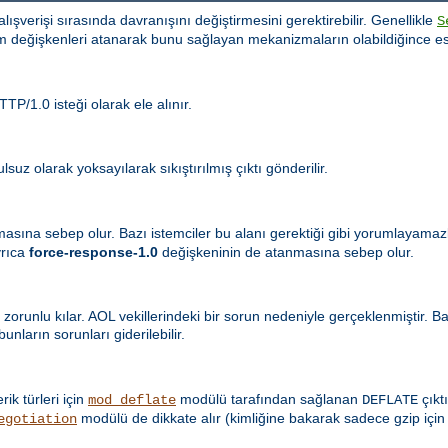
i alışverişi sırasında davranışını değiştirmesini gerektirebilir. Genellikle
S
m değişkenleri atanarak bunu sağlayan mekanizmaların olabildiğince es
TP/1.0 isteği olarak ele alınır.
suz olarak yoksayılarak sıkıştırılmış çıktı gönderilir.
masına sebep olur. Bazı istemciler bu alanı gerektiği gibi yorumlayama
yrıca
force-response-1.0
değişkeninin de atanmasına sebep olur.
 zorunlu kılar. AOL vekillerindeki bir sorun nedeniyle gerçeklenmiştir. 
nların sorunları giderilebilir.
erik türleri için
modülü tarafından sağlanan
çıktı
mod_deflate
DEFLATE
modülü de dikkate alır (kimliğine bakarak sadece gzip için
egotiation