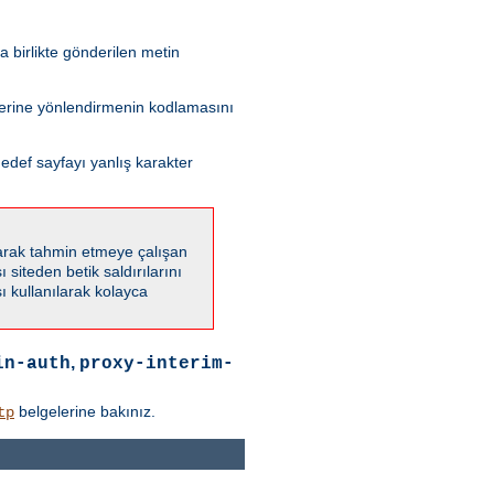
 birlikte gönderilen metin
 yerine yönlendirmenin kodlamasını
edef sayfayı yanlış karakter
karak tahmin etmeye çalışan
 siteden betik saldırılarını
 kullanılarak kolayca
,
in-auth
proxy-interim-
belgelerine bakınız.
tp