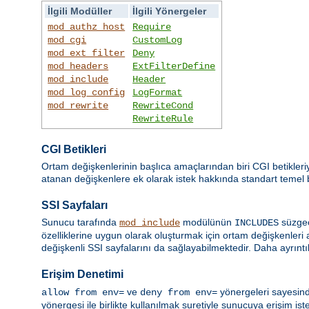
İlgili Modüller
İlgili Yönergeler
mod_authz_host
Require
mod_cgi
CustomLog
mod_ext_filter
Deny
mod_headers
ExtFilterDefine
mod_include
Header
mod_log_config
LogFormat
mod_rewrite
RewriteCond
RewriteRule
CGI Betikleri
Ortam değişkenlerinin başlıca amaçlarından biri CGI betikleri
atanan değişkenlere ek olarak istek hakkında standart temel bil
SSI Sayfaları
Sunucu tarafında
modülünün
süzgec
mod_include
INCLUDES
özelliklerine uygun olarak oluşturmak için ortam değişkenleri 
değişkenli SSI sayfalarını da sağlayabilmektedir. Daha ayrıntıl
Erişim Denetimi
ve
yönergeleri sayesind
allow from env=
deny from env=
yönergesi ile birlikte kullanılmak suretiyle sunucuya erişim ist