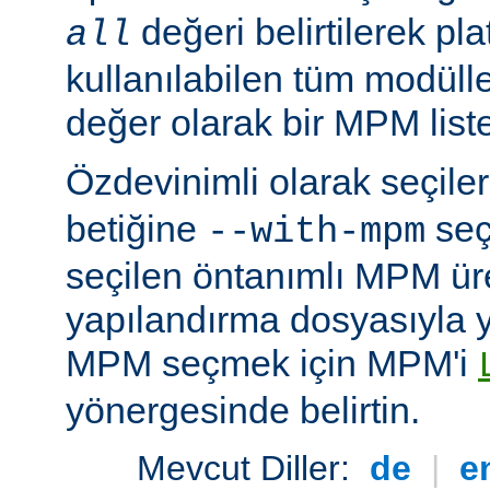
değeri belirtilerek pla
all
kullanılabilen tüm modüller
değer olarak bir MPM listesi
Özdevinimli olarak seçil
betiğine
seç
--with-mpm
seçilen öntanımlı MPM ür
yapılandırma dosyasıyla yü
MPM seçmek için MPM'i
yönergesinde belirtin.
Mevcut Diller:
de
|
e