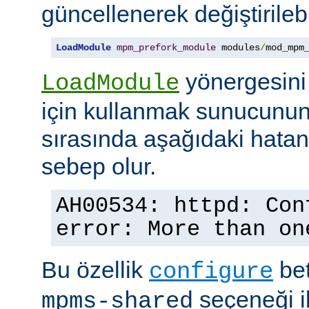
güncellenerek değiştirilebil
LoadModule
mpm_prefork_module
 modules
/
mod_mpm
yönergesini
LoadModule
için kullanmak sunucunun
sırasında aşağıdaki hata
sebep olur.
AH00534: httpd: Con
error: More than on
Bu özellik
bet
configure
seçeneği ile
mpms-shared