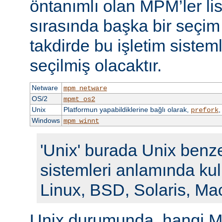
öntanımlı olan MPM’ler li
sırasında başka bir seçi
takdirde bu işletim siste
seçilmiş olacaktır.
Netware
mpm_netware
OS/2
mpmt_os2
Unix
Platformun yapabildiklerine bağlı olarak,
prefork
Windows
mpm_winnt
'Unix' burada Unix benze
sistemleri anlamında kull
Linux, BSD, Solaris, Ma
Unix durumunda, hangi M