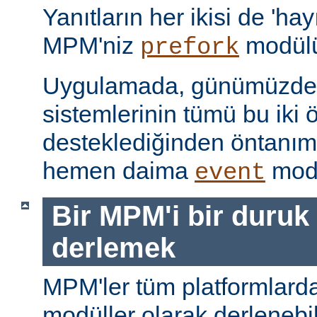
Yanıtların her ikisi de 'hay
MPM'niz
modülü
prefork
Uygulamada, günümüzdeki
sistemlerinin tümü bu iki ö
desteklediğinden öntanı
hemen daima
modü
event
Bir MPM'i bir duruk
derlemek
MPM'ler tüm platformlarda
modüller olarak derlenebi