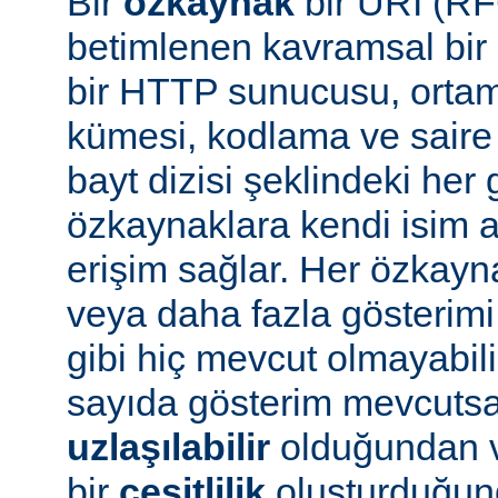
Bir
özkaynak
bir URI (RF
betimlenen kavramsal bir 
bir HTTP sunucusu, ortam 
kümesi, kodlama ve saire 
bayt dizisi şeklindeki her 
özkaynaklara kendi isim a
erişim sağlar. Her özkayn
veya daha fazla gösterimi
gibi hiç mevcut olmayabil
sayıda gösterim mevcuts
uzlaşılabilir
olduğundan v
bir
çeşitlilik
oluşturduğun