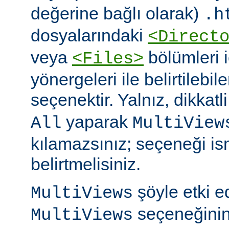
değerine bağlı olarak)
.h
dosyalarındaki
<Direct
veya
bölümleri 
<Files>
yönergeleri ile belirtilebil
seçenektir. Yalnız, dikkatl
yaparak
All
MultiView
kılamazsınız; seçeneği is
belirtmelisiniz.
şöyle etki 
MultiViews
seçeneğinin
MultiViews