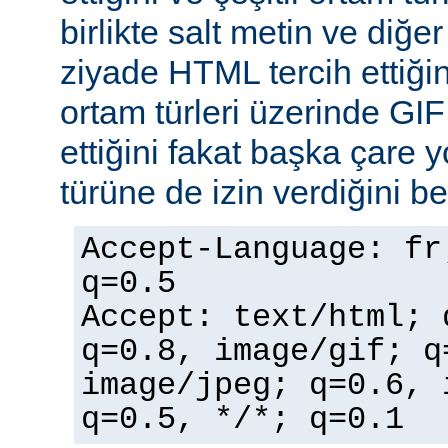
birlikte salt metin ve diğe
ziyade HTML tercih ettiğin
ortam türleri üzerinde GI
ettiğini fakat başka çare 
türüne de izin verdiğini bel
Accept-Language: fr
q=0.5
Accept: text/html; 
q=0.8, image/gif; q
image/jpeg; q=0.6, 
q=0.5, */*; q=0.1