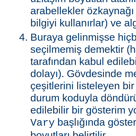
arabellekler özkaynağ
bilgiyi kullanırlar) ve al
Buraya gelinmişse hiçb
seçilmemiş demektir (hi
tarafından kabul edile
dolayı). Gövdesinde m
çeşitlerini listeleyen 
durum koduyla döndürül
edilebilir bir gösterim 
başlığında gösteri
Vary
boyutları belirtilir.