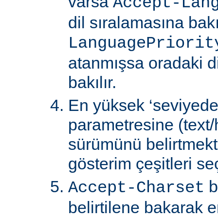
varsa
Accept-Lan
dil sıralamasına bakıl
LanguagePriorit
atanmışsa oradaki d
bakılır.
En yüksek ‘seviyede
parametresine (text/
sürümünü belirtmekte
gösterim çeşitleri seçi
b
Accept-Charset
belirtilene bakarak 