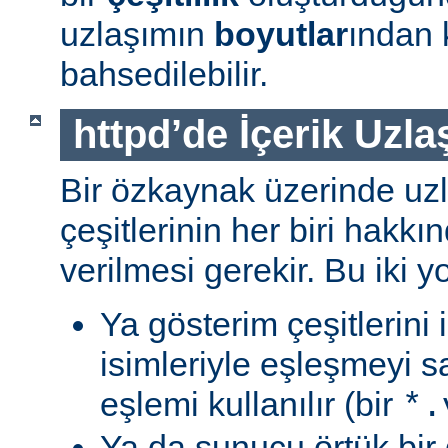
uzlaşımın
boyutlar
ından 
bahsedilebilir.
httpd’de İçerik Uzla
Bir özkaynak üzerinde uzl
çeşitlerinin her biri hakk
verilmesi gerekir. Bu iki yo
Ya gösterim çeşitlerini
isimleriyle eşleşmeyi s
eşlemi kullanılır (bir
*.
Ya da sunucu örtük bir 