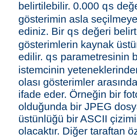
belirtilebilir. 0.000
değe
qs
gösterimin asla seçilmeye
ediniz. Bir
değeri belir
qs
gösterimlerin kaynak üst
edilir.
parametresinin be
qs
istemcinin yeteneklerinde
olası gösterimler arasında
ifade eder. Örneğin bir f
olduğunda bir JPEG dosy
üstünlüğü bir ASCII çizi
olacaktır. Diğer taraftan 