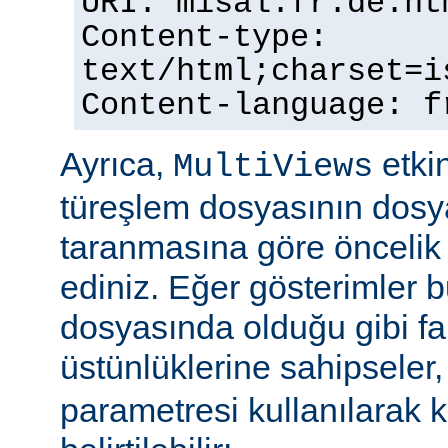
URI: misal.fr.de.ht
Content-type:
text/html;charset=i
Content-language: f
Ayrıca,
etkin
MultiViews
türeşlem dosyasının dosya
taranmasına göre öncelik 
ediniz. Eğer gösterimler 
dosyasında olduğu gibi fa
üstünlüklerine sahipseler
parametresi kullanılarak 