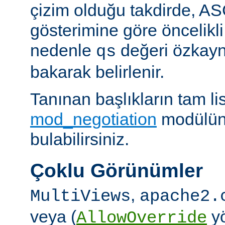
çizim olduğu takdirde, AS
gösterimine göre öncelikli
nedenle
değeri özkay
qs
bakarak belirlenir.
Tanınan başlıkların tam lis
mod_negotiation
modülün
bulabilirsiniz.
Çoklu Görünümler
,
MultiViews
apache2.
veya (
yö
AllowOverride