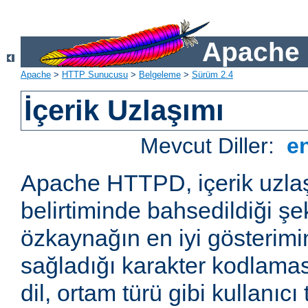
Apache 
Apache
>
HTTP Sunucusu
>
Belgeleme
>
Sürüm 2.4
İçerik Uzlaşımı
Mevcut Diller:
e
Apache HTTPD, içerik uzla
belirtiminde bahsedildiği şek
özkaynağın en iyi gösterimin
sağladığı karakter kodlamas
dil, ortam türü gibi kullanıcı