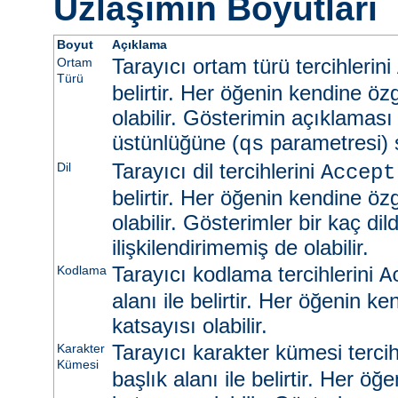
Uzlaşımın Boyutları
Boyut
Açıklama
Tarayıcı ortam türü tercihlerini
Ortam
Türü
belirtir. Her öğenin kendine öz
olabilir. Gösterimin açıklaması
üstünlüğüne (
parametresi) s
qs
Tarayıcı dil tercihlerini
Dil
Accept
belirtir. Her öğenin kendine öz
olabilir. Gösterimler bir kaç dild
ilişkilendirimemiş de olabilir.
Tarayıcı kodlama tercihlerini
Kodlama
A
alanı ile belirtir. Her öğenin k
katsayısı olabilir.
Tarayıcı karakter kümesi tercih
Karakter
Kümesi
başlık alanı ile belirtir. Her ö