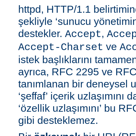
httpd, HTTP/1.1 belirtimi
şekliyle ‘sunucu yönetimin
destekler.
,
Accept
Acce
ve
Accept-Charset
Ac
istek başlıklarını tamamen
ayrıca, RFC 2295 ve RFC
tanımlanan bir deneysel u
‘şeffaf’ içerik uzlaşımını 
‘özellik uzlaşımını’ bu RF
gibi desteklemez.