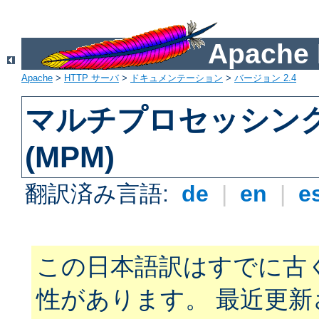
Apach
Apache
>
HTTP サーバ
>
ドキュメンテーション
>
バージョン 2.4
マルチプロセッシン
(MPM)
翻訳済み言語:
de
|
en
|
e
この日本語訳はすでに古
性があります。 最近更