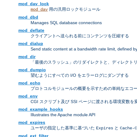
mod_dav_lock
用の汎用ロックモジュール
mod_dav
mod_dbd
Manages SQL database connections
mod_deflate
クライアントへ送られる前にコンテンツを圧縮する
mod_dialup
Send static content at a bandwidth rate limit, defined
mod_dir
「最後のスラッシュ」のリダイレクトと、ディレクトリ
mod_dumpio
望むようにすべての I/O をエラーログにダンプする
mod_echo
プロトコルモジュールの概要を示すための単純なエコ
mod_env
CGI スクリプト及び SSI ページに渡される環境変数
mod_example_hooks
Illustrates the Apache module API
mod_expires
ユーザの指定した基準に基づいた
と
Expires
Cache-C
mod_ext_filter