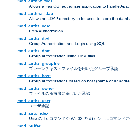
mod_authnz_fcgi
Allows a FastCGI authorizer application to handle Apac
mod_authnz_ldap
Allows an LDAP directory to be used to store the datab
mod_authz_core
Core Authorization
mod_authz_dbd
Group Authorization and Login using SQL
mod_authz_dbm
Group authorization using DBM files
mod_authz_groupfile
プレーンテキストファイルを用いたグループ承認
mod_authz_host
Group authorizations based on host (name or IP addre
mod_authz_owner
ファイルの所有者に基づいた承認
mod_authz_user
ユーザ承認
mod_autoindex
Unix の
コマンドや Win32 の
シェルコマンドに
ls
dir
mod_buffer