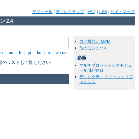
モジュール
|
ディレクティブ
|
FAQ
|
用語
|
サイトマップ
 2.4
コア機能と MPM
他のモジュール
en
|
es
|
fr
|
ja
|
ko
|
tr
|
zh-cn
参照
順のリストもご覧ください。
マルチプロセッシングモジュ
ール (MPMs)
ディレクティブ クイックリフ
ァレンス