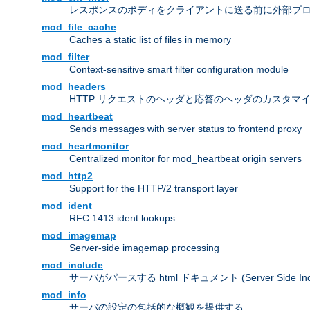
レスポンスのボディをクライアントに送る前に外部プ
mod_file_cache
Caches a static list of files in memory
mod_filter
Context-sensitive smart filter configuration module
mod_headers
HTTP リクエストのヘッダと応答のヘッダのカスタマ
mod_heartbeat
Sends messages with server status to frontend proxy
mod_heartmonitor
Centralized monitor for mod_heartbeat origin servers
mod_http2
Support for the HTTP/2 transport layer
mod_ident
RFC 1413 ident lookups
mod_imagemap
Server-side imagemap processing
mod_include
サーバがパースする html ドキュメント (Server Side Incl
mod_info
サーバの設定の包括的な概観を提供する