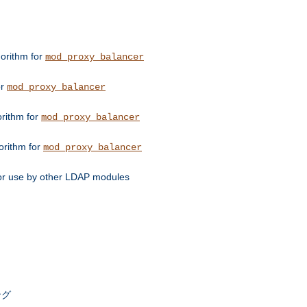
orithm for
mod_proxy_balancer
or
mod_proxy_balancer
orithm for
mod_proxy_balancer
orithm for
mod_proxy_balancer
for use by other LDAP modules
ング