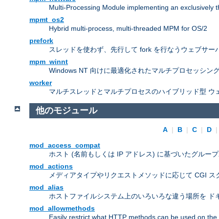
Multi-Processing Module implementing an exclusively 
mpmt_os2
Hybrid multi-process, multi-threaded MPM for OS/2
prefork
スレッドを使わず、先行して fork を行なうウェブサー
mpm_winnt
Windows NT 向けに最適化されたマルチプロセッシン
worker
マルチスレッドとマルチプロセスのハイブリッド型 ウ
他のモジュール
A
|
B
|
C
|
D
mod_access_compat
ホスト (名前もしくは IP アドレス) に基づいたグルー
mod_actions
メディアタイプやリクエストメソッドに応じて CGI 
mod_alias
ホストファイルシステム上のいろいろな違う場所を ドキ
mod_allowmethods
Easily restrict what HTTP methods can be used on the