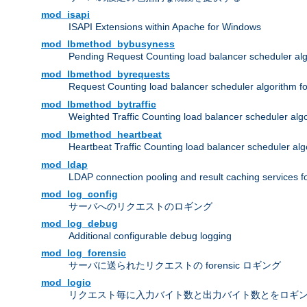
mod_isapi
ISAPI Extensions within Apache for Windows
mod_lbmethod_bybusyness
Pending Request Counting load balancer scheduler alg
mod_lbmethod_byrequests
Request Counting load balancer scheduler algorithm f
mod_lbmethod_bytraffic
Weighted Traffic Counting load balancer scheduler alg
mod_lbmethod_heartbeat
Heartbeat Traffic Counting load balancer scheduler alg
mod_ldap
LDAP connection pooling and result caching services 
mod_log_config
サーバへのリクエストのロギング
mod_log_debug
Additional configurable debug logging
mod_log_forensic
サーバに送られたリクエストの forensic ロギング
mod_logio
リクエスト毎に入力バイト数と出力バイト数とをロギ