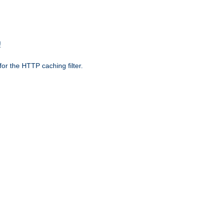
理
r the HTTP caching filter.