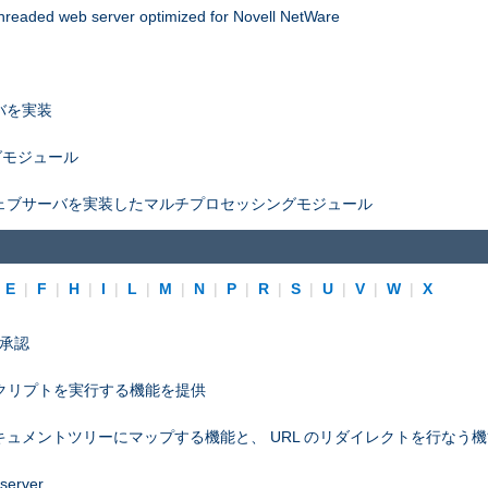
threaded web server optimized for Novell NetWare
バを実装
グモジュール
ェブサーバを実装したマルチプロセッシングモジュール
|
E
|
F
|
H
|
I
|
L
|
M
|
N
|
P
|
R
|
S
|
U
|
V
|
W
|
X
プ承認
スクリプトを実行する機能を提供
ュメントツリーにマップする機能と、 URL のリダイレクトを行なう
 server