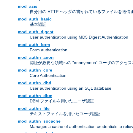
mod_asis
自分用の HTTP ヘッダの書かれているファイルを送信
mod_auth_basic
基本認証
mod_auth_digest
User authentication using MD5 Digest Authentication
mod_auth_form
Form authentication
mod_authn_anon
認証が必要な領域への "anonymous" ユーザのアクセ
mod_authn_core
Core Authentication
mod_authn_dbd
User authentication using an SQL database
mod_authn_dbm
DBM ファイルを用いたユーザ認証
mod_authn_file
テキストファイルを用いたユーザ認証
mod_authn_socache
Manages a cache of authentication credentials to reli