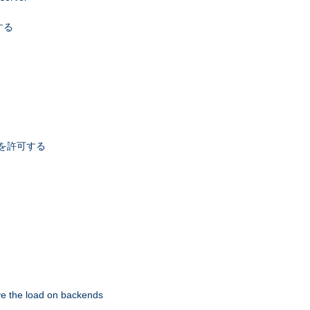
する
スを許可する
eve the load on backends