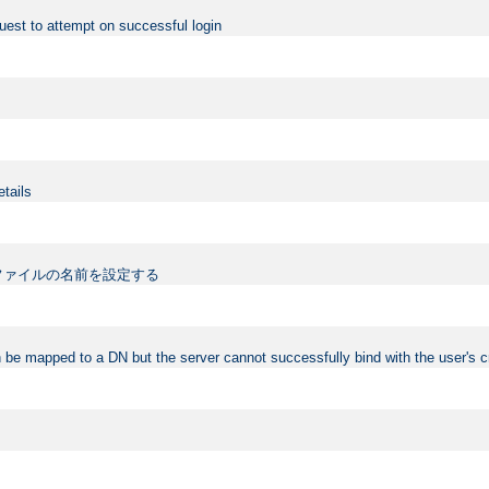
uest to attempt on successful login
etails
ファイルの名前を設定する
 be mapped to a DN but the server cannot successfully bind with the user's c