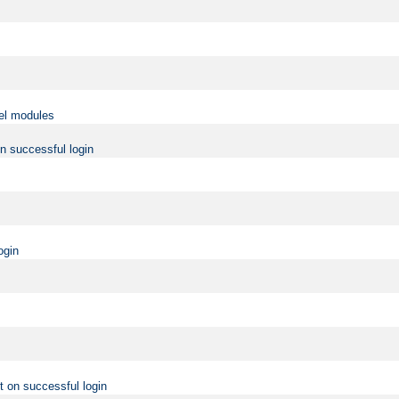
vel modules
on successful login
ogin
t on successful login