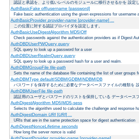
認証と承認を、より低いレベルのモジュールに移行させるかを 設定
AuthBasicFake off|username [password]
Fake basic authentication using the given expressions for username
AuthBasicProvider
provider-name
[
provider-name
] ...
この位置に対する認証プロバイダを設定します。
AuthBasicUseDigestAlgorithm MD5|Off
Check passwords against the authentication providers as if Digest Aut
AuthDBDUserPWQuery
query
SQL query to look up a password for a user
AuthDBDUserRealmQuery
query
SQL query to look up a password hash for a user and realm.
AuthDBMGroupFile
file-path
Sets the name of the database file containing the list of user groups f
AuthDBMType default|SDBM|GDBM|NDBM|DB
パスワードを保存するために必要なデータベースファイルの種類を 
AuthDBMUserFile
file-path
認証用のユーザとパスワードのリストを保持している データベース
AuthDigestAlgorithm MD5|MD5-sess
Selects the algorithm used to calculate the challenge and response ha
AuthDigestDomain
URI
[
URI
] ...
URIs that are in the same protection space for digest authentication
AuthDigestNonceLifetime
seconds
How long the server nonce is valid
AuthDigestProvider
provider-name
[
provider-name
] ...