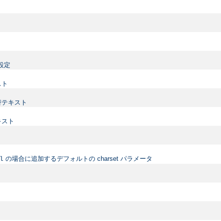
設定
スト
替テキスト
キスト
の場合に追加するデフォルトの charset パラメータ
l