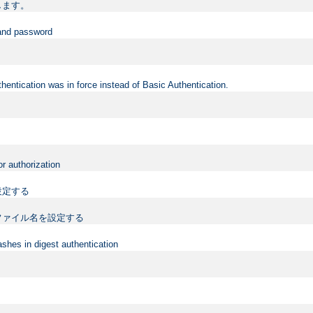
します。
 and password
hentication was in force instead of Basic Authentication.
or authorization
設定する
ファイル名を設定する
shes in digest authentication