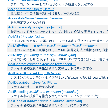
プロトコルを Listen しているソケットの最適化を設定する
AcceptPathInfo On|Off|Default
後に続くパス名情報を受け付けるリソースの指定
AccessFileName
filename
[
filename
] ...
分散設定ファイルの名前
Action
action-type
cgi-script
[virtual]
特定のハンドラやコンテントタイプに対して CGI を実行するように 
AddAlt
string
file
[
file
] ...
アイコンの代わりに 表示される、ファイル名で選択された代替テキ
AddAltByEncoding
string
MIME-encoding
[
MIME-encoding
] ...
アイコンの代わりに表示される、MIME 符号化方法で選択された 代
AddAltByType
string
MIME-type
[
MIME-type
] ...
アイコンの代わりに 表示される、MIME タイプで選択された代替テ
AddCharset
charset
extension
[
extension
] ...
ファイル名の拡張子を指定された文字セットにマップする
AddDefaultCharset On|Off|
charset
レスポンスのコンテントタイプが
あるいは
text/plain
text/htm
AddDescription
string
file
[
file
] ...
ファイルに対して表示する説明
AddEncoding
MIME-enc
extension
[
extension
] ...
ファイル名の拡張子を指定されたエンコーディング にマップする
AddHandler
handler-name
extension
[
extension
] ...
ファイル名の拡張子を指定されたハンドラにマップする