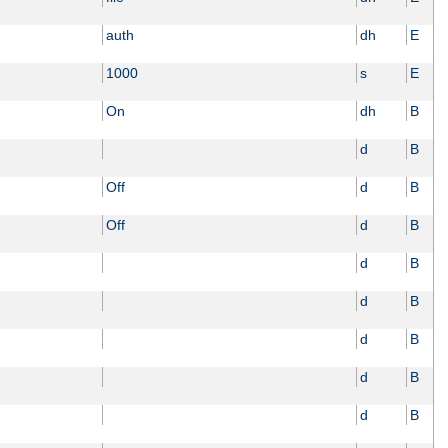
auth
dh
E
1000
s
E
On
dh
B
d
B
Off
d
B
Off
d
B
d
B
d
B
d
B
d
B
d
B