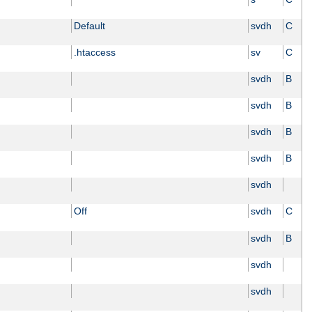
Default
svdh
C
.htaccess
sv
C
svdh
B
svdh
B
svdh
B
svdh
B
svdh
Off
svdh
C
svdh
B
svdh
svdh