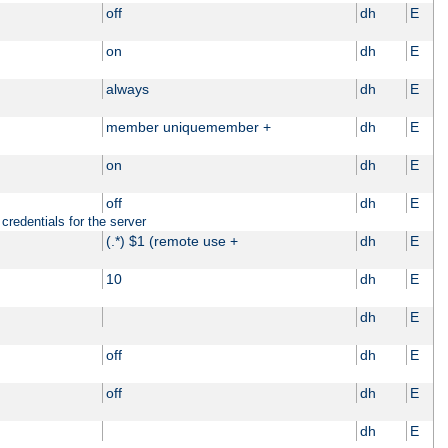
off
dh
E
on
dh
E
always
dh
E
member uniquemember +
dh
E
on
dh
E
off
dh
E
credentials for the server
(.*) $1 (remote use +
dh
E
10
dh
E
dh
E
off
dh
E
off
dh
E
dh
E