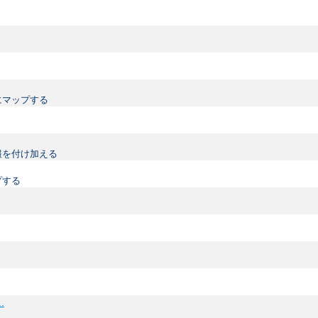
にマップする
情報を付け加える
プする
..