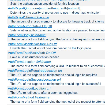
Sets the authentication provider(s) for this location
AuthDigestQop none|auth|auth-int [auth|auth-int]
Determines the quality-of-protection to use in digest authentication
AuthDigestShmemSize
size
The amount of shared memory to allocate for keeping track of clients
AuthFormAuthoritative On|Off
Sets whether authorization and authentication are passed to lower le
AuthFormBody
fieldname
The name of a form field carrying the body of the request to attempt 
AuthFormDisableNoStore
On|Off
Disable the CacheControl no-store header on the login page
AuthFormFakeBasicAuth
On|Off
Fake a Basic Authentication header
AuthFormLocation
fieldname
The name of a form field carrying a URL to redirect to on successful l
AuthFormLoginRequiredLocation
url
The URL of the page to be redirected to should login be required
AuthFormLoginSuccessLocation
url
The URL of the page to be redirected to should login be successful
AuthFormLogoutLocation
uri
The URL to redirect to after a user has logged out
AuthFormMethod
fieldname
The name of a form field carrying the method of the request to attemp