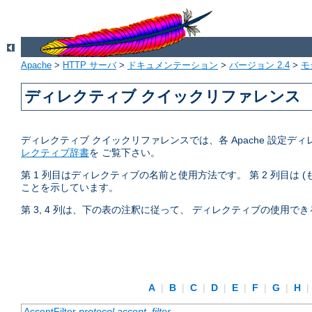
Apache
>
HTTP サーバ
>
ドキュメンテーション
>
バージョン 2.4
>
モ
ディレクティブ クイックリファレンス
ディレクティブ クイックリファレンスでは、各 Apache 設
レクティブ辞書
を ご覧下さい。
第 1 列目はディレクティブの名前と使用方法です。 第 2 列目は
ことを示しています。
第 3, 4 列は、下の表の注釈に従って、 ディレクティブの使用
A
|
B
|
C
|
D
|
E
|
F
|
G
|
H
|
AcceptFilter
protocol
accept_filter