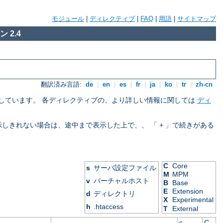
モジュール
|
ディレクティブ
|
FAQ
|
用語
|
サイトマップ
 2.4
翻訳済み言語:
de
|
en
|
es
|
fr
|
ja
|
ko
|
tr
|
zh-cn
を示しています。 各ディレクティブの、より詳しい情報に関しては
ディ
表示しきれない場合は、途中まで表示した上で、、 「 + 」で続きがある
C
Core
s
サーバ設定ファイル
M
MPM
v
バーチャルホスト
B
Base
E
Extension
d
ディレクトリ
X
Experimental
h
.htaccess
T
External
s
C