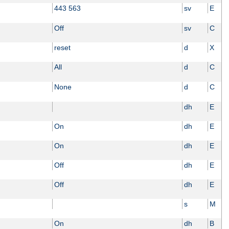
443 563
sv
E
Off
sv
C
reset
d
X
All
d
C
None
d
C
dh
E
On
dh
E
On
dh
E
Off
dh
E
Off
dh
E
s
M
On
dh
B