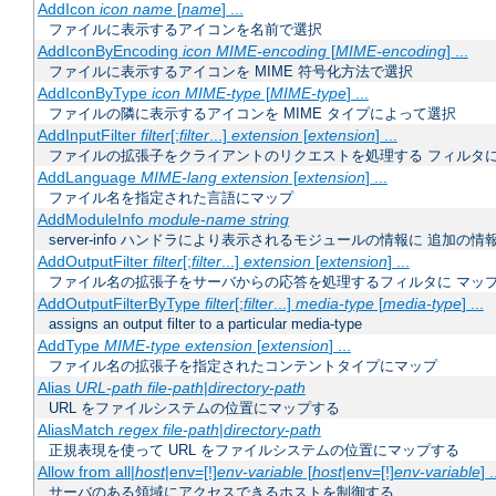
AddIcon
icon
name
[
name
] ...
ファイルに表示するアイコンを名前で選択
AddIconByEncoding
icon
MIME-encoding
[
MIME-encoding
] ...
ファイルに表示するアイコンを MIME 符号化方法で選択
AddIconByType
icon
MIME-type
[
MIME-type
] ...
ファイルの隣に表示するアイコンを MIME タイプによって選択
AddInputFilter
filter
[;
filter
...]
extension
[
extension
] ...
ファイルの拡張子をクライアントのリクエストを処理する フィルタ
AddLanguage
MIME-lang
extension
[
extension
] ...
ファイル名を指定された言語にマップ
AddModuleInfo
module-name
string
server-info ハンドラにより表示されるモジュールの情報に 追加の
AddOutputFilter
filter
[;
filter
...]
extension
[
extension
] ...
ファイル名の拡張子をサーバからの応答を処理するフィルタに マッ
AddOutputFilterByType
filter
[;
filter
...]
media-type
[
media-type
] ...
assigns an output filter to a particular media-type
AddType
MIME-type
extension
[
extension
] ...
ファイル名の拡張子を指定されたコンテントタイプにマップ
Alias
URL-path
file-path
|
directory-path
URL をファイルシステムの位置にマップする
AliasMatch
regex
file-path
|
directory-path
正規表現を使って URL をファイルシステムの位置にマップする
Allow from all|
host
|env=[!]
env-variable
[
host
|env=[!]
env-variable
] .
サーバのある領域にアクセスできるホストを制御する