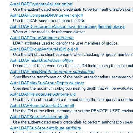
AuthLDAPCompareAsUser on|off
Use the authenticated user's credentials to perform authorization co
AuthLDAPCompareDNOnServer on|off
Use the LDAP server to compare the DNs
AuthLDAPDereferenceAliases never|searching|finding|always
When will the module de-reference aliases
AuthLDAPGroupAttribute
attribute
LDAP attributes used to identify the user members of groups.
AuthLDAPGroupAttributeIsDN on|off
Use the DN of the client username when checking for group members
AuthLDAPInitialBindAsUser
off|on
Determines if the server does the initial DN lookup using the basic a
AuthLDAPInitialBindPattern
regex
substitution
Specifies the transformation of the basic authentication username to
AuthLDAPMaxSubGroupDepth
Number
Specifies the maximum sub-group nesting depth that will be evaluated
AuthLDAPRemoteUserAttribute uid
Use the value of the attribute returned during the user query to se
AuthLDAPRemoteUserIsDN on|off
Use the DN of the client username to set the REMOTE_USER environ
AuthLDAPSearchAsUser on|off
Use the authenticated user's credentials to perform authorization sea
AuthLDAPSubGroupAttribute
attribute