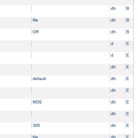
dh
B
file
dh
B
Off
dh
B
d
E
d
E
dh
E
default
dh
E
dh
E
MD5
dh
E
dh
E
300
dh
E
file
dh
E