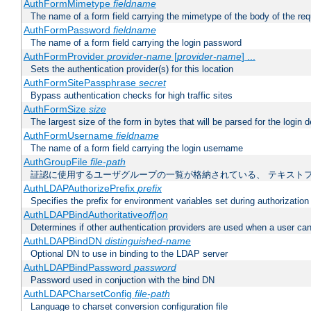
AuthFormMimetype
fieldname
The name of a form field carrying the mimetype of the body of the req
AuthFormPassword
fieldname
The name of a form field carrying the login password
AuthFormProvider
provider-name
[
provider-name
] ...
Sets the authentication provider(s) for this location
AuthFormSitePassphrase
secret
Bypass authentication checks for high traffic sites
AuthFormSize
size
The largest size of the form in bytes that will be parsed for the login d
AuthFormUsername
fieldname
The name of a form field carrying the login username
AuthGroupFile
file-path
証認に使用するユーザグループの一覧が格納されている、 テキスト
AuthLDAPAuthorizePrefix
prefix
Specifies the prefix for environment variables set during authorization
AuthLDAPBindAuthoritative
off|on
Determines if other authentication providers are used when a user can
AuthLDAPBindDN
distinguished-name
Optional DN to use in binding to the LDAP server
AuthLDAPBindPassword
password
Password used in conjuction with the bind DN
AuthLDAPCharsetConfig
file-path
Language to charset conversion configuration file