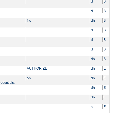
d
B
d
B
file
dh
B
d
B
d
B
d
B
dh
B
AUTHORIZE_
dh
E
on
dh
E
redentials.
dh
E
dh
E
s
E