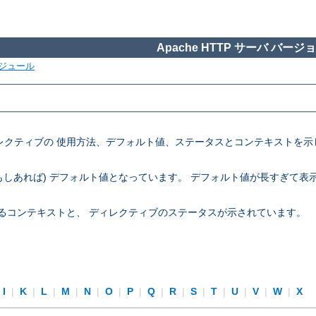
Apache HTTP サーバ バージョン
ジュール
定ディレクティブの 使用方法、デフォルト値、ステータスとコンテキスト
 (もしあれば) デフォルト値となっています。 デフォルト値が長すぎて
できるコンテキストと、 ディレクティブのステータスが示されています。
I
|
K
|
L
|
M
|
N
|
O
|
P
|
Q
|
R
|
S
|
T
|
U
|
V
|
W
|
X