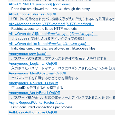
AllowCONNECT
port
[-
port
] [
port
[-
port
]] ...
Ports that are allowed to
through the proxy
CONNECT
AllowEncodedSlashes On|Off
URL 中の符号化されたパス分離文字が先に伝えられるのを許可するか
AllowMethods reset|
HTTP-method
[
HTTP-method
]...
Restrict access to the listed HTTP methods
AllowOverride All|None|
directive-type
[
directive-type
] ...
で許可されるディレクティブの種類
.htaccess
AllowOverrideList None|
directive
[
directive-type
] ...
Individual directives that are allowed in
files
.htaccess
Anonymous
user
[
user
] ...
パスワードの検査無しでアクセスを許可する userID を指定する
Anonymous_LogEmail On|Off
入力されたパスワードがエラーログにロギングされるかどうかを 設
Anonymous_MustGiveEmail On|Off
空パスワードを許可するかどうかを指定する
Anonymous_NoUserID On|Off
空 userID を許可するかを指定する
Anonymous_VerifyEmail On|Off
パスワード欄が正しい形式の電子メールアドレスであることを 調べ
AsyncRequestWorkerFactor
factor
Limit concurrent connections per process
AuthBasicAuthoritative On|Off