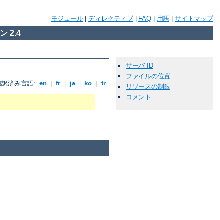
モジュール
|
ディレクティブ
|
FAQ
|
用語
|
サイトマップ
 2.4
サーバ ID
ファイルの位置
翻訳済み言語:
en
|
fr
|
ja
|
ko
|
tr
リソースの制限
コメント