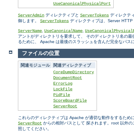
UseCanonicalPhysicalPort
ディレクティブと
ディレクティ
ServerAdmin
ServerTokens
御します。
ディレクティブは、Server H
ServerTokens
,
,
ServerName
UseCanonicalName
UseCanonicalPhysical
アントがディレクトリを要求して、 そのディレクトリ名の最
るために、 Apache は最後のスラッシュを含んだ完全なパ
ファイルの位置
関連モジュール
関連ディレクティブ
CoreDumpDirectory
DocumentRoot
ErrorLog
LockFile
PidFile
ScoreBoardFile
ServerRoot
これらのディレクティブは Apache が適切な動作をするた
からの相対パスとして 探されます。root 以
ServerRoot
照してください。