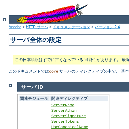
Apache
>
HTTP サーバ
>
ドキュメンテーション
>
バージョン 2.4
サーバ全体の設定
この日本語訳はすでに古くなっている 可能性があります。 最
このドキュメントでは
サーバのディレクティブの中で、 基
core
サーバ ID
関連モジュール
関連ディレクティブ
ServerName
ServerAdmin
ServerSignature
ServerTokens
UseCanonicalName