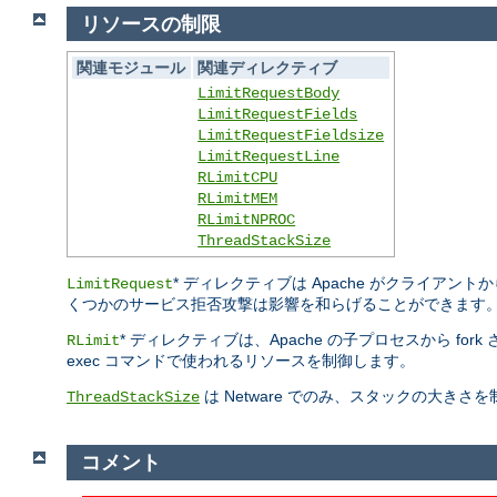
リソースの制限
関連モジュール
関連ディレクティブ
LimitRequestBody
LimitRequestFields
LimitRequestFieldsize
LimitRequestLine
RLimitCPU
RLimitMEM
RLimitNPROC
ThreadStackSize
* ディレクティブは Apache がクライ
LimitRequest
くつかのサービス拒否攻撃は影響を和らげることができます
* ディレクティブは、Apache の子プロセスから fo
RLimit
exec コマンドで使われるリソースを制御します。
は Netware でのみ、スタックの大き
ThreadStackSize
コメント