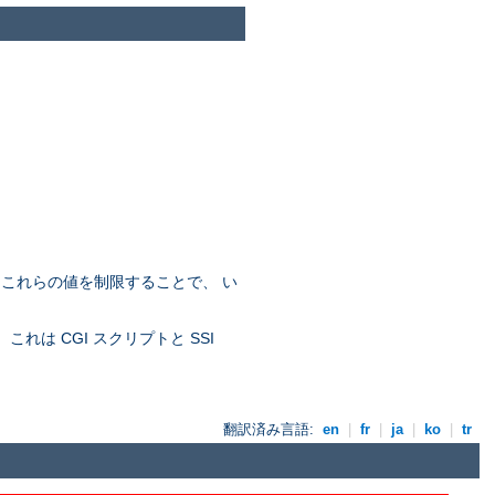
。これらの値を制限することで、 い
れは CGI スクリプトと SSI
翻訳済み言語:
en
|
fr
|
ja
|
ko
|
tr