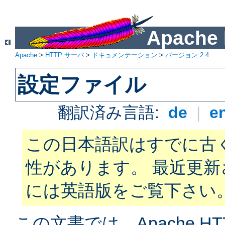
Apach
Apache
>
HTTP サーバ
>
ドキュメンテーション
>
バージョン 2.4
設定ファイル
翻訳済み言語:
de
|
e
この日本語訳はすでに古
性があります。 最近更
には英語版をご覧下さい
この文書では、Apache H