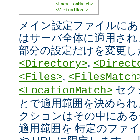
<LocationMatch>
<VirtualHost>
メイン設定ファイルにあ
はサーバ全体に適用され
部分の設定だけを変更し
,
<Directory>
<Direct
,
<Files>
<FilesMatch
セク
<LocationMatch>
とで適用範囲を決められ
クションはその中にある
適用範囲を 特定のファ